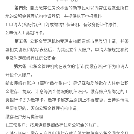
第四条
自愿缴存住房公积金的新市民可以向常住或就业所在
地的公积金管理机构申请登记，并提供以下申报资料。
1.申请人(含配偶)户口簿或缴纳社保证明、有效身份证件原件;
2.申请人Ⅰ类银行卡。
第五条
公积金管理机构受理审核同意新市民登记申请，并签
署相关协议和填写表格后，为其设立个人账户，申请人按规定和约
定及时足额缴存住房公积金。
第六条
公积金管理机构在设立的“新市民缴存账户”下为申请人
开设个人账户。
新市民缴存账户（简称“缴存账户”）是记载和反映缴存人住房公积
金缴存、提取、计息等资金情况的明细账户。缴存账户所绑定的Ⅰ
类银行卡即为缴存卡。缴存卡绑定后原则上不得变更，因特殊情况
需要变更的，须向公积金管理机构申请。
缴存账户分两类管理
1.正常账户：按月连续足额缴存住房公积金的账户。
2.封存账户：缴存人自愿申请封存或连续欠缴住房公积金满六个月