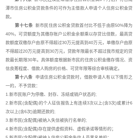
潭市住房公积金贷款条件的可作为主借款人申请个人住房公积金贷
款。
第十七条
新市民住房公积金贷款首付比不低于由原50%降为
40%，可贷额度为其缴存账户公积金余额乘以存贷比倍数，最高贷
款额度双缴存户由原不得超过30万元提高到40万元，单缴存户由原
不得超过20万元提高到30万元，贷款年限最长不超过我市规定的贷
款最长期限30年。具体额度根据新市民的住房公积金缴存情况、资
信良莠程度、借款人购房的价格、可贷年限等综合审核确定。
第十八条
申请住房公积金贷款时，借款申请人有以下情形之
一的，不予贷款：
1.新市民账户为停缴、封存、冻结或销户状态的;
2.新市民(含配偶)的个人征信报告上有连续3次以上(含3次)或累计6
次以上(含6次)逾期还款的;
3.新市民(含配偶)被纳入失信被执行名单的;
4.新市民(含配偶)存在提供虚假资料、虚假承诺等情形的；
5.新市民(含配偶)被纳入住房公积金失信人员黑名单的；