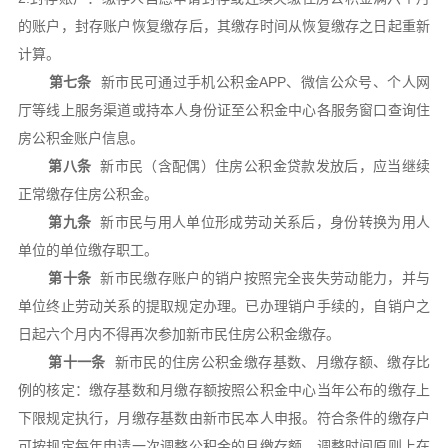
的账户，封存账户恢复缴存后，其缴存时间从恢复缴存之日起重新
计算。
第七条
新市民可通过手机公积金APP、微信公众号、个人网
厅等线上服务渠道或持本人身份证至公积金中心各服务窗口查询住
房公积金账户信息。
第八条
新市民（含配偶）住房公积金贷款发放后，应当继续
正常缴存住房公积金。
第九条
新市民与用人单位形成劳动关系后，身份转换为用人
单位的单位缴存职工。
第十条
新市民缴存账户的销户按照完全丧失劳动能力，并与
单位终止劳动关系的提取规定办理。已办理销户手续的，自销户之
日起六个月内不得再次参加新市民住房公积金缴存。
第十一条
新市民的住房公积金缴存基数、月缴存额、缴存比
例的核定：缴存基数和月缴存额按照公积金中心当年公布的缴存上
下限规定执行，月缴存基数由新市民本人申报。符合条件的缴存户
可按规定每年申请一次调整公积金的月缴存额，调整时间原则上在