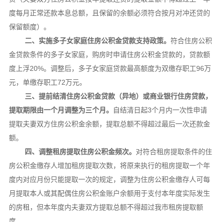
度每月正常还款本息总额，且保留的余额必须符合按月对冲还贷的
保留额度）。
二、实施多子女家庭住房公积金贷款支持政策。
符合住房公积
金贷款条件的多子女家庭，购房时申请住房公积金贷款的，贷款额
度上浮20%。调整后，多子女家庭贷款最高额度为双缴存职工96万
元，单缴存职工72万元。
三、提前结清住房公积金贷款（异地）或商业银行住房贷款，
提取期限由一个月调整为三个月。
自结清日起3个月内一次性申请
提取夫妻双方住房公积金余额，提取总额不得超过最后一次还款金
额。
四、调整租房提取住房公积金频次。
对符合租房提取条件的住
房公积金缴存人增加租房提取次数，将原来执行的租房提取一个年
度内对应月份只能提取一次的规定，调整为住房公积金缴存人可每
月提取本人或其配偶住房公积金账户余额用于支付本年度实际发生
的房租，但本年度内夫妻双方提取总额不得超过我市租房提取额
度。