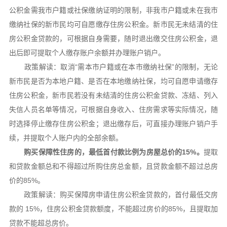
公积金需我市户籍或社保缴纳证明的限制，非我市户籍或未在我市
缴纳社保的新市民均可自愿缴存住房公积金。新市民无未结清的住
房公积金贷款的，可根据自身需要，随时退出缴交住房公积金，退
出后即可提取个人缴存账户余额并办理账户销户。
政策解读：取消“需本市户籍或在本市缴纳社保”的限制，无论
新市民是否为本地户籍、是否在本地缴纳社保，均可自愿申请缴存
住房公积金，新市民若没有未结清的住房公积金贷款、冻结、列入
失信人员名单等情况，可根据自身收入、住房需求等实际情况，随
时选择停止缴存住房公积金；退出缴存后，可直接办理账户销户手
续，并提取个人账户内的全部余额。
购买保障性住房的，最低首付款比例为房屋总价的15%。
提取
和贷款金额总和不得超过所购住房总金额，且贷款金额不超过总房
价的85%。
政策解读：购买保障房申请住房公积金贷款的，首付最低交房
款的 15%，住房公积金贷款额度，不能超过房价的85%，且提取加
贷款不能超总房价。